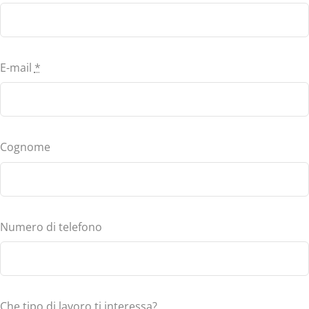
E-mail
*
Cognome
Numero di telefono
Che tipo di lavoro ti interessa?