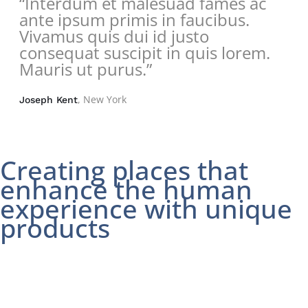
“Interdum et malesuad fames ac
ante ipsum primis in faucibus.
Vivamus quis dui id justo
consequat suscipit in quis lorem.
Mauris ut purus.”
, New York
Joseph Kent
Creating places that
enhance the human
experience with unique
products